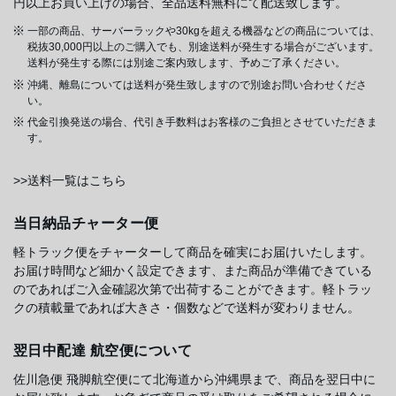
円以上お買い上げの場合、全品送料無料にて配送致します。
一部の商品、サーバーラックや30kgを超える機器などの商品については、
税抜30,000円以上のご購入でも、別途送料が発生する場合がございます。
送料が発生する際には別途ご案内致します、予めご了承ください。
沖縄、離島については送料が発生致しますので別途お問い合わせくださ
い。
代金引換発送の場合、代引き手数料はお客様のご負担とさせていただきま
す。
>>送料一覧はこちら
当日納品チャーター便
軽トラック便をチャーターして商品を確実にお届けいたします。
お届け時間など細かく設定できます、また商品が準備できている
のであればご入金確認次第で出荷することができます。軽トラッ
クの積載量であれば大きさ・個数などで送料が変わりません。
翌日中配達 航空便について
佐川急便 飛脚航空便にて北海道から沖縄県まで、商品を翌日中に