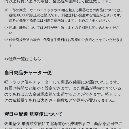
円以上お買い上げの場合、全品送料無料にて配送致します。
一部の商品、サーバーラックや30kgを超える機器などの商品については、
税抜30,000円以上のご購入でも、別途送料が発生する場合がございます。
送料が発生する際には別途ご案内致します、予めご了承ください。
沖縄、離島については送料が発生致しますので別途お問い合わせくださ
い。
代金引換発送の場合、代引き手数料はお客様のご負担とさせていただきま
す。
>>送料一覧はこちら
当日納品チャーター便
軽トラック便をチャーターして商品を確実にお届けいたします。
お届け時間など細かく設定できます、また商品が準備できている
のであればご入金確認次第で出荷することができます。軽トラッ
クの積載量であれば大きさ・個数などで送料が変わりません。
翌日中配達 航空便について
佐川急便 飛脚航空便にて北海道から沖縄県まで、商品を翌日中に