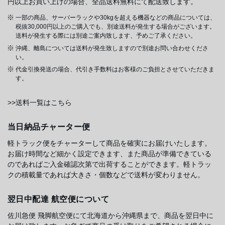
円以上お買い上げの場合、全品送料無料にて配送致します。
一部の商品、サーバーラックや30kgを超える機器などの商品については、
税抜30,000円以上のご購入でも、別途送料が発生する場合がございます。
送料が発生する際には別途ご案内致します、予めご了承ください。
沖縄、離島については送料が発生致しますので別途お問い合わせくださ
い。
代金引換発送の場合、代引き手数料はお客様のご負担とさせていただきま
す。
>>送料一覧はこちら
当日納品チャーター便
軽トラック便をチャーターして商品を確実にお届けいたします。
お届け時間など細かく設定できます、また商品が準備できている
のであればご入金確認次第で出荷することができます。軽トラッ
クの積載量であれば大きさ・個数などで送料が変わりません。
翌日中配達 航空便について
佐川急便 飛脚航空便にて北海道から沖縄県まで、商品を翌日中に