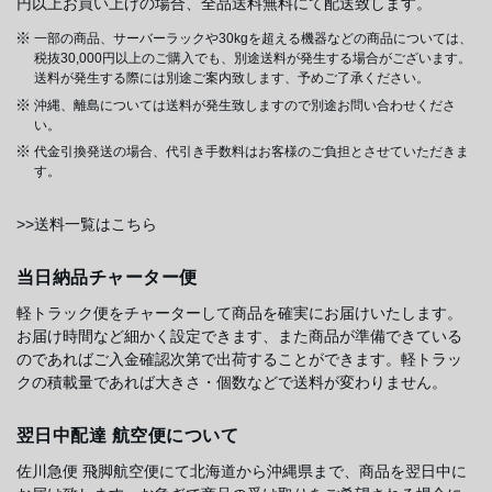
円以上お買い上げの場合、全品送料無料にて配送致します。
一部の商品、サーバーラックや30kgを超える機器などの商品については、
税抜30,000円以上のご購入でも、別途送料が発生する場合がございます。
送料が発生する際には別途ご案内致します、予めご了承ください。
沖縄、離島については送料が発生致しますので別途お問い合わせくださ
い。
代金引換発送の場合、代引き手数料はお客様のご負担とさせていただきま
す。
>>送料一覧はこちら
当日納品チャーター便
軽トラック便をチャーターして商品を確実にお届けいたします。
お届け時間など細かく設定できます、また商品が準備できている
のであればご入金確認次第で出荷することができます。軽トラッ
クの積載量であれば大きさ・個数などで送料が変わりません。
翌日中配達 航空便について
佐川急便 飛脚航空便にて北海道から沖縄県まで、商品を翌日中に