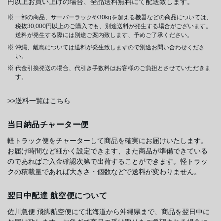
円以上お買い上げの場合、全品送料無料にて配送致します。
一部の商品、サーバーラックや30kgを超える機器などの商品については、
税抜30,000円以上のご購入でも、別途送料が発生する場合がございます。
送料が発生する際には別途ご案内致します、予めご了承ください。
沖縄、離島については送料が発生致しますので別途お問い合わせくださ
い。
代金引換発送の場合、代引き手数料はお客様のご負担とさせていただきま
す。
>>送料一覧はこちら
当日納品チャーター便
軽トラック便をチャーターして商品を確実にお届けいたします。
お届け時間など細かく設定できます、また商品が準備できている
のであればご入金確認次第で出荷することができます。軽トラッ
クの積載量であれば大きさ・個数などで送料が変わりません。
翌日中配達 航空便について
佐川急便 飛脚航空便にて北海道から沖縄県まで、商品を翌日中に