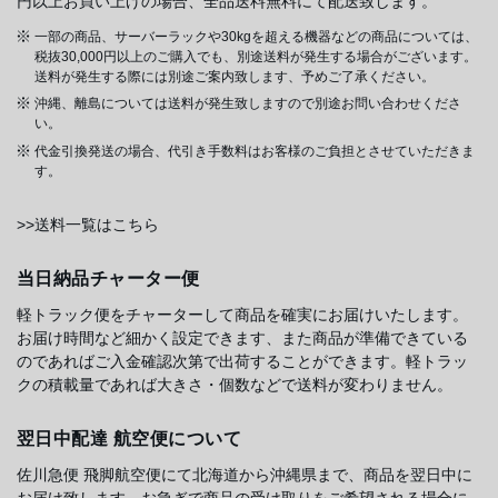
円以上お買い上げの場合、全品送料無料にて配送致します。
一部の商品、サーバーラックや30kgを超える機器などの商品については、
税抜30,000円以上のご購入でも、別途送料が発生する場合がございます。
送料が発生する際には別途ご案内致します、予めご了承ください。
沖縄、離島については送料が発生致しますので別途お問い合わせくださ
い。
代金引換発送の場合、代引き手数料はお客様のご負担とさせていただきま
す。
>>送料一覧はこちら
当日納品チャーター便
軽トラック便をチャーターして商品を確実にお届けいたします。
お届け時間など細かく設定できます、また商品が準備できている
のであればご入金確認次第で出荷することができます。軽トラッ
クの積載量であれば大きさ・個数などで送料が変わりません。
翌日中配達 航空便について
佐川急便 飛脚航空便にて北海道から沖縄県まで、商品を翌日中に
お届け致します。お急ぎで商品の受け取りをご希望される場合に