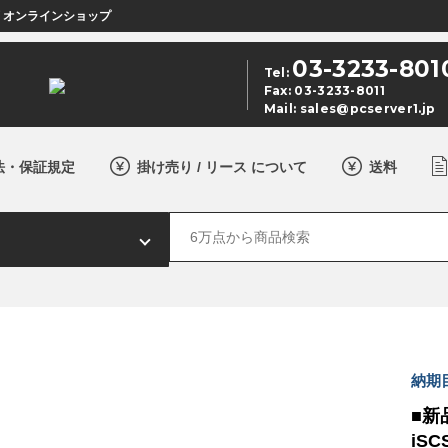
店 オンラインショップ
03-3233-801
Tel:
Fax: 03-3233-8011
Mail:
sales@pcserver1.jp
法・保証規定
掛け売り / リース について
送料
納期
■新品
iSCS