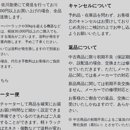
 佐川急便にて発送を行っており
キャンセルについて
,000円以上お買い上げの場合、全品
予約品・在庫品を問わず、お客様
送致します。
文のキャンセルはお受けしており
ーバーラックや30kgを超える機器など
じめ充分にご検討の上でお申し込
は、税抜30,000円以上のご購入でも、
ようお願いいたします。
生する場合がございます。送料が発生す
ご案内致します、予めご了承ください。
返品について
ついては送料が発生致しますので別途お
ださい。
中古商品に限り初期不良（保証期
の場合、代引き手数料はお客様のご負担
や、誤配送の場合、交換または修
だきます。
せていただきます。ただしメーカ
品に関しては各メーカーでの対応
こちら
新品商品に関しては初期不良交換
ません。メーカーでの修理対応と
ャーター便
お客様のご都合での返品、交換に
チャーターして商品を確実にお届
受けいたしかねますので、あらか
お届け時間など細かく設定できま
さい。
準備できているのであればご入金
中古商品の初期不良によるご返送の
することができます。軽トラック
弊社負担（着払い）とさせていただ
ば大きさ・個数などで送料が変わ