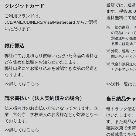
当店では、通常
クレジットカード
ます。税抜30
ご利用ブランドは、
送料無料にて配
JCB/AMEX/DINERS/Visa/Mastercard からご選択
一部の商品、サ
いただけます。
の商品について
別途送料が発
る際には別途
銀行振込
沖縄、離島に
弊社にてお見積もり依頼いただいた商品の送料な
問い合わせく
どを含めた総額をお知らせいたします。
代金引換発送
弊社口座にてお振り込みを確認でき次第の発送と
とさせていた
なります。
>>詳しくはこちら
>>送料一覧は
請求書払い（法人契約済みの場合）
当日納品チ
法人様向けのお支払い方法となっております。企
軽トラック便を
業、官公庁、学校法人のお客様などが対象となっ
けいたします。
ております。
す、また商品が
確認次第で出荷
>>詳しくはこちら
の積載量であれ