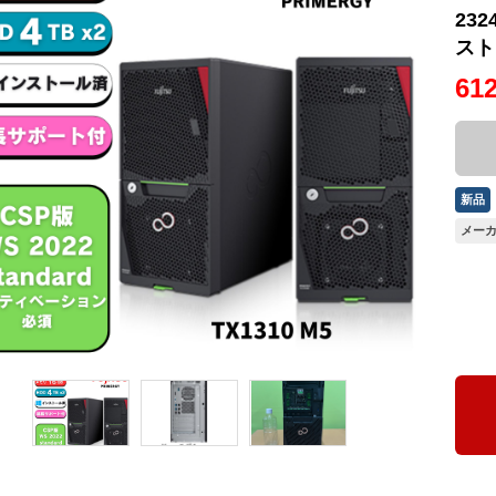
232
スト
61
新品
メーカ