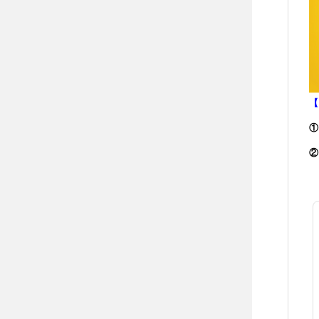
【
①
②