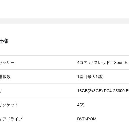
仕様
セッサー
4コア：4スレッド：Xeon E-2
U搭載数
1基（最大1基）
リ
16GB(2x8GB) PC4-2560
リソケット
4(2)
ィアドライブ
DVD-ROM