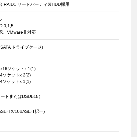
pm 2台 RAID1 サードパーティ製HDD採用
ラ
 0,1,5
確認。VMware非対応
 SATA ドライブケージ)
) x16ソケットx 1(1)
 x4ソケットx 2(2)
 x4ソケットx 1(1)
トまたはDSUB15）
ASE-TX/10BASE-T択一)