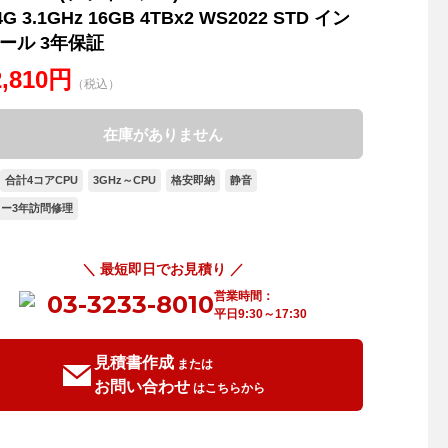
4G 3.1GHz 16GB 4TBx2 WS2022 STD イン
ール 3年保証
2,810円
（税込）
在庫がありません
合計4コアCPU
3GHz～CPU
格安即納
静音
ー3年訪問修理
＼ 最短即日でお見積り ／
営業時間：
03-3233-8010
平日9:30～17:30
見積書作成
または
お問い合わせ
はこちらから