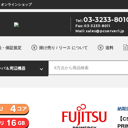
店 オンラインショップ
03-3233-801
Tel:
Fax: 03-3233-8011
Mail:
sales@pcserver1.jp
法・保証規定
掛け売り / リース について
送料
納期
【CS
PRI