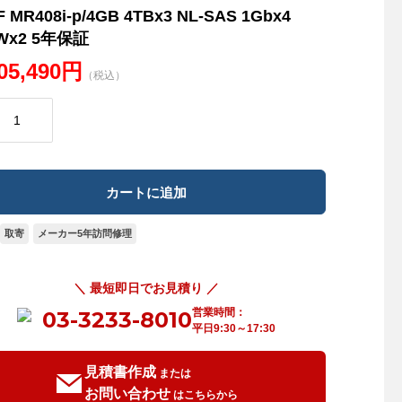
F MR408i-p/4GB 4TBx3 NL-SAS 1Gbx4
Wx2 5年保証
205,490円
（税込）
取寄
メーカー5年訪問修理
＼ 最短即日でお見積り ／
営業時間：
03-3233-8010
平日9:30～17:30
見積書作成
または
お問い合わせ
はこちらから