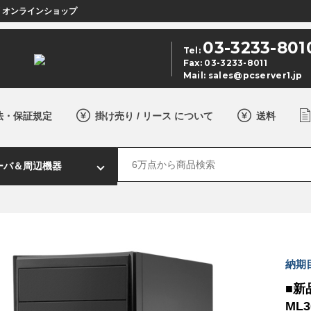
店 オンラインショップ
03-3233-801
Tel:
Fax: 03-3233-8011
Mail:
sales@pcserver1.jp
法・保証規定
掛け売り / リース について
送料
納期
■新品
ML3