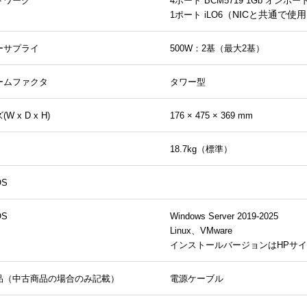
トワーク
4ポート BCM5719 1Gb オンボー
（NICと共通で使
1ポート iLO6
ーサプライ
500W：2基（最大2基）
ームファクタ
タワー型
W x D x H)
176
× 475 × 369 mm
18.7kg（標準）
S
S
Windows Server 2019-2025
Linux、VMware
インストールバージョンはHPサ
品（中古商品の場合のみ記載）
電源ケーブル