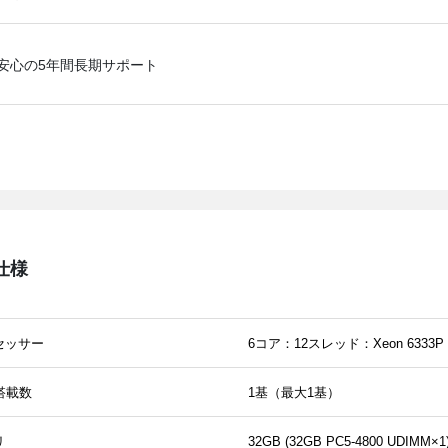
安心の5年間長期サポート
仕様
セッサー
6コア：12スレッド：Xeon 6333P 
搭載数
1基（最大1基）
リ
32GB (32GB PC5-4800 UDIMM×