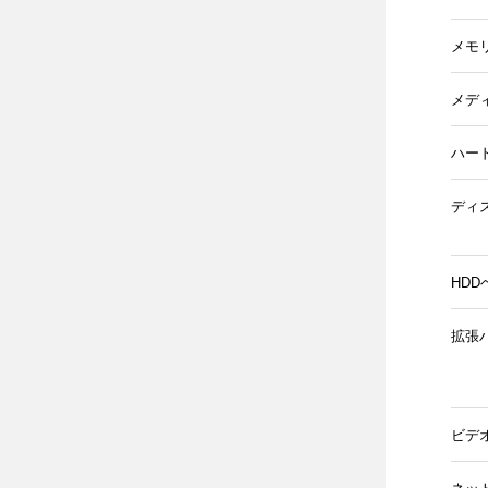
メモ
メデ
ハー
ディ
HDD
拡張
ビデ