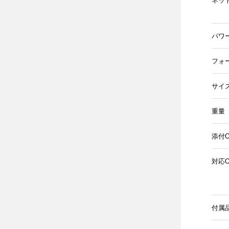
ネッ
パワ
フォ
サイズ(
重量
添付O
対応O
付属