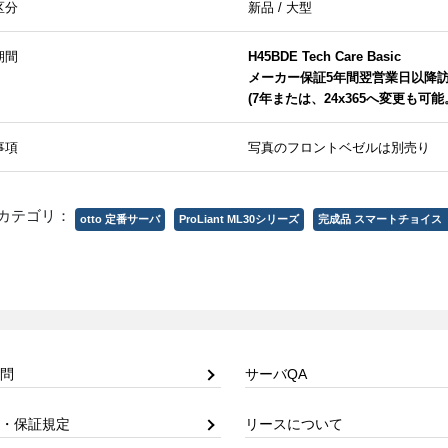
区分
新品 / 大型
期間
H45BDE Tech Care Basic
メーカー保証5年間翌営業日以降訪問修
(7年または、24x365へ変更も
事項
写真のフロントベゼルは別売り
カテゴリ：
otto 定番サーバ
ProLiant ML30シリーズ
完成品 スマートチョイス（Sm
問
サーバQA
・保証規定
リースについて