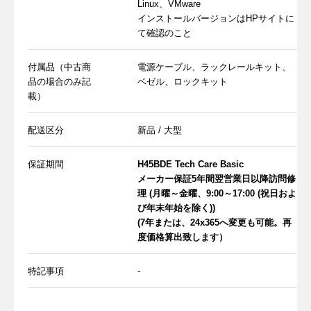
Linux、VMware
インストールバージョンはHPサイトに
て確認のこと
付属品（中古商
電源ケーブル、ラックレールキット、
品の場合のみ記
ベゼル、ロックキット
載）
配送区分
新品 / 大型
保証期間
H45BDE Tech Care Basic
メーカー保証5年間翌営業日以降訪問修
理 (月曜～金曜、9:00～17:00 (祝日およ
び年末年始を除く))
(7年または、24x365へ変更も可能。再
度価格算出致します）
特記事項
-