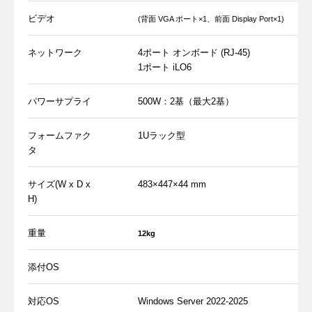
ビデオ
(背面 VGA ポート×1、前面 Display Port×1)
ネットワーク
4ポート オンボード (RJ-45)
1ポート iLO6
パワーサプライ
500W：2基（最大2基）
フォームファク
1Uラック型
タ
サイズ(W x D x
483×447×44 mm
H)
重量
12kg
添付OS
対応OS
Windows Server 2022-2025