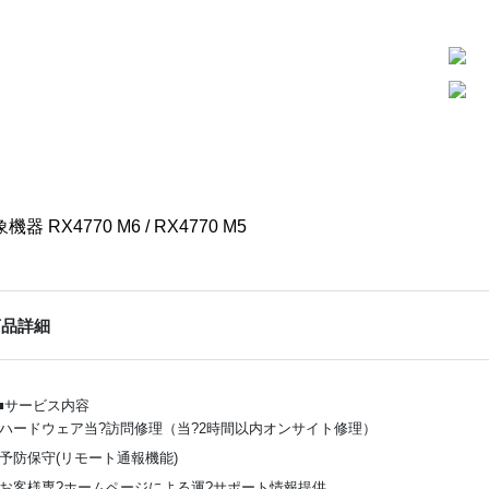
機器 RX4770 M6 / RX4770 M5
商品詳細
■サービス内容
ハードウェア当?訪問修理（当?2時間以内オンサイト修理）
予防保守(リモート通報機能)
お客様専?ホームページによる運?サポート情報提供