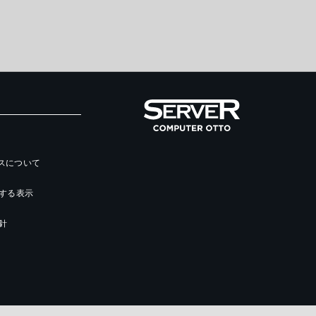
ースについて
する表示
針