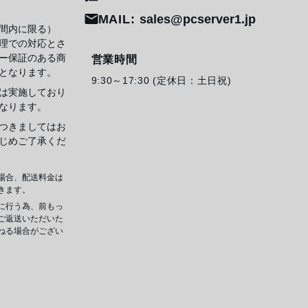
MAIL:
sales@pcserver1.jp
間内に限る）
理での対応とさ
ー保証のある商
営業時間
となります。
9:30～17:30 (定休日：土日祝)
は実施しており
なります。
つきましてはお
じめご了承くだ
場合、配送料金は
きます。
に行う為、前もっ
ご返送いただいた
ねる場合がござい