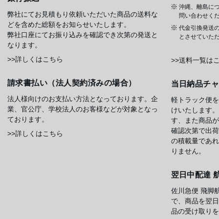
沖縄、離島に
弊社にてお見積もり依頼いただいた商品の送料な
問い合わせく
どを含めた総額をお知らせいたします。
代金引換発送
弊社口座にてお振り込みを確認でき次第の発送と
とさせていた
なります。
>>詳しくはこちら
>>送料一覧は
請求書払い（法人契約済みの場合）
当日納品チ
法人様向けのお支払い方法となっております。企
軽トラック便を
業、官公庁、学校法人のお客様などが対象となっ
けいたします。
ております。
す、また商品が
確認次第で出荷
>>詳しくはこちら
の積載量であれ
りません。
翌日中配達 
佐川急便 飛脚
で、商品を翌日
品の受け取りを