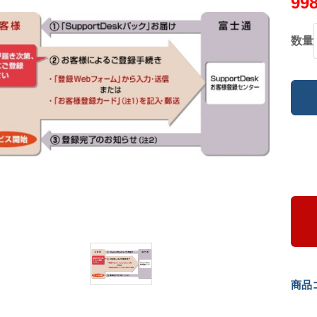
99
数量
商品コ