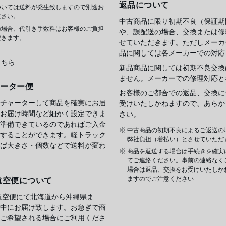
返品について
ついては送料が発生致しますので別途お
ださい。
中古商品に限り初期不良（保証期
の場合、代引き手数料はお客様のご負担
や、誤配送の場合、交換または修
だきます。
せていただきます。ただしメーカ
品に関しては各メーカーでの対応
こちら
新品商品に関しては初期不良交換
ません。メーカーでの修理対応と
ャーター便
お客様のご都合での返品、交換に
チャーターして商品を確実にお届
受けいたしかねますので、あらか
お届け時間など細かく設定できま
さい。
準備できているのであればご入金
中古商品の初期不良によるご返送の
することができます。軽トラック
弊社負担（着払い）とさせていただ
ば大きさ・個数などで送料が変わ
商品を返送する場合は手続きを確実
てご連絡ください。事前の連絡なく
場合は返品、交換をお受けいたしか
ますのでご注意ください
航空便について
航空便にて北海道から沖縄県ま
中にお届け致します。お急ぎで商
ご希望される場合にご利用くださ