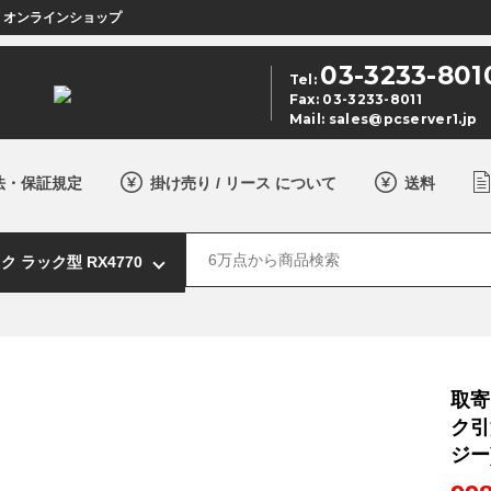
店 オンラインショップ
03-3233-801
Tel:
Fax: 03-3233-8011
Mail:
sales@pcserver1.jp
法・保証規定
掛け売り / リース について
送料
取寄
ク引
ジー