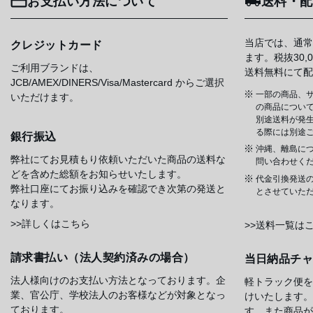
お支払い方法について
送料・配
当店では、通常
クレジットカード
ます。税抜30
ご利用ブランドは、
送料無料にて配
JCB/AMEX/DINERS/Visa/Mastercard からご選択
一部の商品、サ
いただけます。
の商品について
別途送料が発
る際には別途
銀行振込
沖縄、離島に
弊社にてお見積もり依頼いただいた商品の送料な
問い合わせく
どを含めた総額をお知らせいたします。
代金引換発送
弊社口座にてお振り込みを確認でき次第の発送と
とさせていた
なります。
>>詳しくはこちら
>>送料一覧は
請求書払い（法人契約済みの場合）
当日納品チ
法人様向けのお支払い方法となっております。企
軽トラック便を
業、官公庁、学校法人のお客様などが対象となっ
けいたします。
ております。
す、また商品が