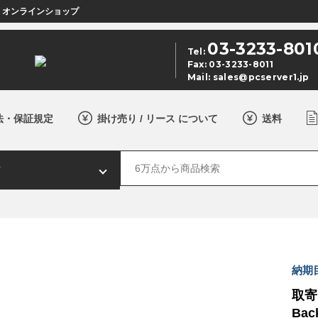
店 オンラインショップ
03-3233-801
Tel:
Fax: 03-3233-8011
Mail:
sales@pcserver1.jp
法・保証規定
掛け売り / リース について
送料
納期
取寄 
Back