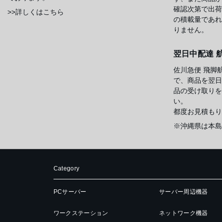
確認次第で出荷
>>詳しくはこちら
の積載量であれ
りません。
翌日中配達 
佐川急便 飛脚
で、商品を翌日
品の受け取りを
い。
都度お見積もり
※沖縄県は本島
Category
PCサーバー
サーバー周辺機器
ワークステーション
ネットワーク機器