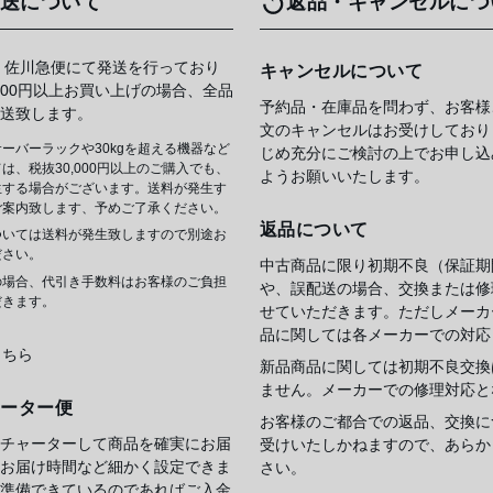
送について
返品・キャンセルにつ
 佐川急便にて発送を行っており
キャンセルについて
,000円以上お買い上げの場合、全品
予約品・在庫品を問わず、お客様
送致します。
文のキャンセルはお受けしており
ーバーラックや30kgを超える機器など
じめ充分にご検討の上でお申し込
は、税抜30,000円以上のご購入でも、
ようお願いいたします。
生する場合がございます。送料が発生す
ご案内致します、予めご了承ください。
返品について
ついては送料が発生致しますので別途お
ださい。
中古商品に限り初期不良（保証期
の場合、代引き手数料はお客様のご負担
や、誤配送の場合、交換または修
だきます。
せていただきます。ただしメーカ
品に関しては各メーカーでの対応
こちら
新品商品に関しては初期不良交換
ません。メーカーでの修理対応と
ャーター便
お客様のご都合での返品、交換に
チャーターして商品を確実にお届
受けいたしかねますので、あらか
お届け時間など細かく設定できま
さい。
準備できているのであればご入金