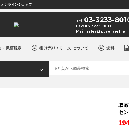
店 オンラインショップ
03-3233-801
Tel:
Fax: 03-3233-8011
Mail:
sales@pcserver1.jp
法・保証規定
掛け売り / リース について
送料
取寄 
セン
19