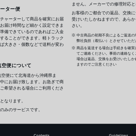
ません。メーカーでの修理対応と
ャーター便
お客様のご都合での返品、交換に
チャーターして商品を確実にお届
受けいたしかねますので、あらか
お届け時間など細かく設定できま
さい。
準備できているのであればご入金
中古商品の初期不良によるご返送の
することができます。軽トラック
弊社負担（着払い）とさせていただ
ば大きさ・個数などで送料が変わ
商品を返送する場合は手続きを確実
てご連絡ください。事前の連絡なく
場合は返品、交換をお受けいたしか
ますのでご注意ください
航空便について
航空便にて北海道から沖縄県ま
中にお届け致します。お急ぎで商
ご希望される場合にご利用くださ
となります。
のみのサービスです。
Contents
Guidelines