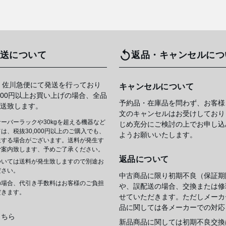
送について
返品・キャンセルにつ
 佐川急便にて発送を行っており
キャンセルについて
,000円以上お買い上げの場合、全品
予約品・在庫品を問わず、お客様
送致します。
文のキャンセルはお受けしており
ーバーラックや30kgを超える機器など
じめ充分にご検討の上でお申し込
は、税抜30,000円以上のご購入でも、
ようお願いいたします。
生する場合がございます。送料が発生す
ご案内致します、予めご了承ください。
返品について
ついては送料が発生致しますので別途お
ださい。
中古商品に限り初期不良（保証期
の場合、代引き手数料はお客様のご負担
や、誤配送の場合、交換または修
だきます。
せていただきます。ただしメーカ
品に関しては各メーカーでの対応
こちら
新品商品に関しては初期不良交換