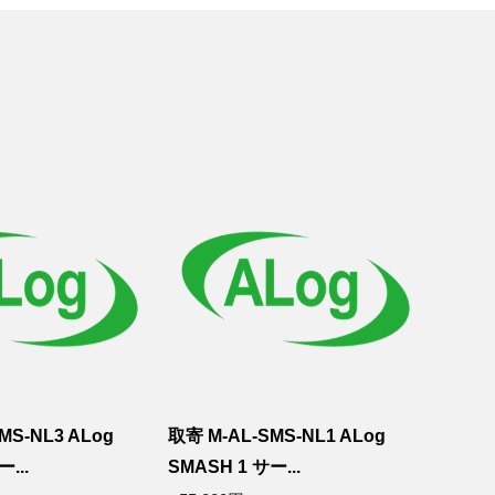
MS-NL3 ALog
取寄 M-AL-SMS-NL1 ALog
...
SMASH 1 サー...