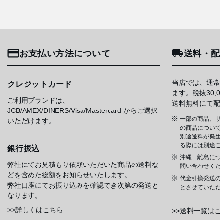
お支払い方法について
送料・配
当店では、通常
クレジットカード
ます。税抜30
ご利用ブランドは、
送料無料にて配
JCB/AMEX/DINERS/Visa/Mastercard からご選択
一部の商品、サ
いただけます。
の商品について
別途送料が発
る際には別途
銀行振込
沖縄、離島に
弊社にてお見積もり依頼いただいた商品の送料な
問い合わせく
どを含めた総額をお知らせいたします。
代金引換発送
弊社口座にてお振り込みを確認でき次第の発送と
とさせていた
なります。
>>詳しくはこちら
>>送料一覧は