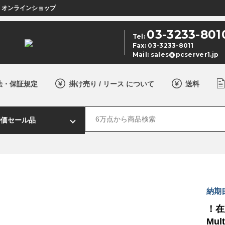
店 オンラインショップ
03-3233-801
Tel:
Fax: 03-3233-8011
Mail:
sales@pcserver1.jp
法・保証規定
掛け売り / リース について
送料
納期
！在
Mul