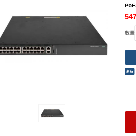
PoE
54
数量
新品