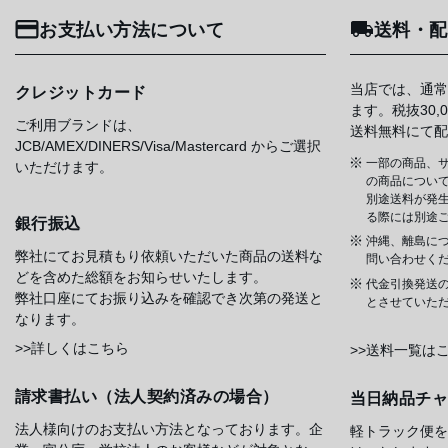
お支払い方法について
送料・配
当店では、通常
クレジットカード
ます。税抜30
ご利用ブランドは、
送料無料にて配
JCB/AMEX/DINERS/Visa/Mastercard からご選択
一部の商品、サ
いただけます。
の商品について
別途送料が発
る際には別途
銀行振込
沖縄、離島に
弊社にてお見積もり依頼いただいた商品の送料な
問い合わせく
どを含めた総額をお知らせいたします。
代金引換発送
弊社口座にてお振り込みを確認でき次第の発送と
とさせていた
なります。
>>詳しくはこちら
>>送料一覧は
請求書払い（法人契約済みの場合）
当日納品チ
法人様向けのお支払い方法となっております。企
軽トラック便を