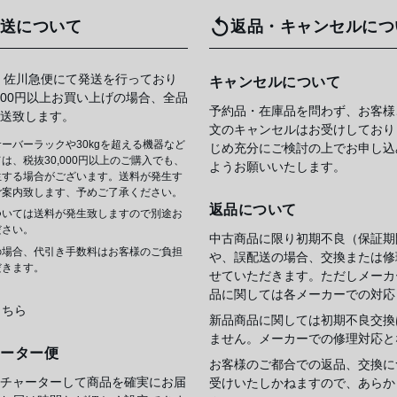
送について
返品・キャンセルにつ
 佐川急便にて発送を行っており
キャンセルについて
,000円以上お買い上げの場合、全品
予約品・在庫品を問わず、お客様
送致します。
文のキャンセルはお受けしており
ーバーラックや30kgを超える機器など
じめ充分にご検討の上でお申し込
は、税抜30,000円以上のご購入でも、
ようお願いいたします。
生する場合がございます。送料が発生す
ご案内致します、予めご了承ください。
返品について
ついては送料が発生致しますので別途お
ださい。
中古商品に限り初期不良（保証期
の場合、代引き手数料はお客様のご負担
や、誤配送の場合、交換または修
だきます。
せていただきます。ただしメーカ
品に関しては各メーカーでの対応
こちら
新品商品に関しては初期不良交換
ません。メーカーでの修理対応と
ャーター便
お客様のご都合での返品、交換に
チャーターして商品を確実にお届
受けいたしかねますので、あらか