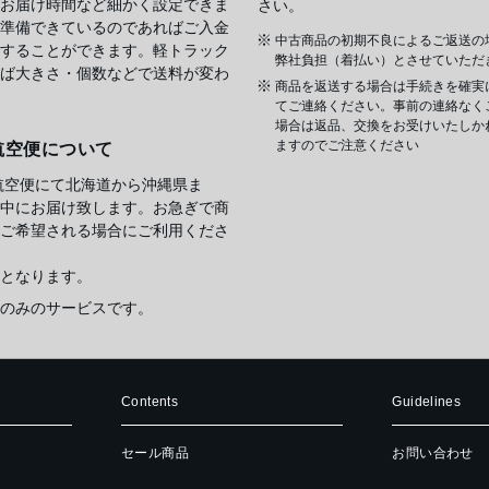
お届け時間など細かく設定できま
さい。
準備できているのであればご入金
中古商品の初期不良によるご返送の
することができます。軽トラック
弊社負担（着払い）とさせていただ
ば大きさ・個数などで送料が変わ
商品を返送する場合は手続きを確実
てご連絡ください。事前の連絡なく
場合は返品、交換をお受けいたしか
ますのでご注意ください
航空便について
航空便にて北海道から沖縄県ま
中にお届け致します。お急ぎで商
ご希望される場合にご利用くださ
となります。
のみのサービスです。
Contents
Guidelines
セール商品
お問い合わせ