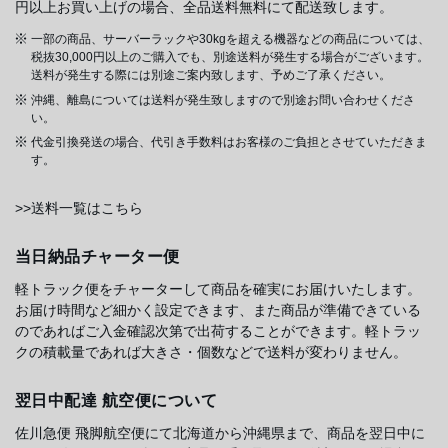
円以上お買い上げの場合、全品送料無料にて配送致します。
一部の商品、サーバーラックや30kgを超える機器などの商品については、
税抜30,000円以上のご購入でも、別途送料が発生する場合がございます。
送料が発生する際には別途ご案内致します、予めご了承ください。
沖縄、離島については送料が発生致しますので別途お問い合わせくださ
い。
代金引換発送の場合、代引き手数料はお客様のご負担とさせていただきま
す。
>>送料一覧はこちら
当日納品チャーター便
軽トラック便をチャーターして商品を確実にお届けいたします。
お届け時間など細かく設定できます、また商品が準備できている
のであればご入金確認次第で出荷することができます。軽トラッ
クの積載量であれば大きさ・個数などで送料が変わりません。
翌日中配達 航空便について
佐川急便 飛脚航空便にて北海道から沖縄県まで、商品を翌日中に