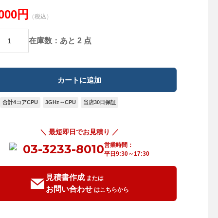
,000円
（税込）
在庫数：あと 2 点
合計4コアCPU
3GHz～CPU
当店30日保証
＼ 最短即日でお見積り ／
営業時間：
03-3233-8010
平日9:30～17:30
見積書作成
または
お問い合わせ
はこちらから