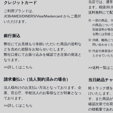
当店では、通常
クレジットカード
ます。税抜30
ご利用ブランドは、
送料無料にて配
JCB/AMEX/DINERS/Visa/Mastercard からご選択
一部の商品、サ
いただけます。
の商品について
別途送料が発
る際には別途
銀行振込
沖縄、離島に
弊社にてお見積もり依頼いただいた商品の送料な
問い合わせく
どを含めた総額をお知らせいたします。
代金引換発送
弊社口座にてお振り込みを確認でき次第の発送と
とさせていた
なります。
>>詳しくはこちら
>>送料一覧は
請求書払い（法人契約済みの場合）
当日納品チ
法人様向けのお支払い方法となっております。企
軽トラック便を
業、官公庁、学校法人のお客様などが対象となっ
けいたします。
ております。
す、また商品が
確認次第で出荷
>>詳しくはこちら
の積載量であれ