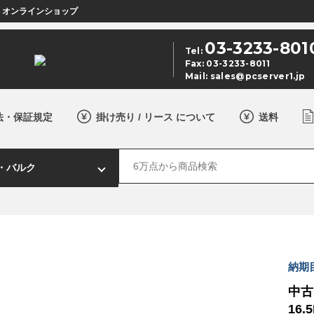
店 オンラインショップ
03-3233-801
Tel:
Fax: 03-3233-8011
Mail:
sales@pcserver1.jp
法・保証規定
掛け売り / リース について
送料
納期
中古 
16.