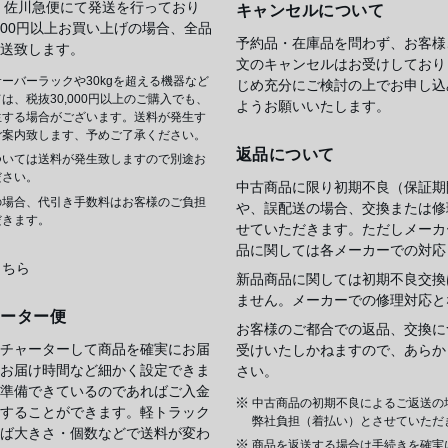
 佐川急便にて発送を行っており
キャンセルについて
,000円以上お買い上げの場合、全品
予約品・在庫品を問わず、お客様
送致します。
文のキャンセルはお受けしており
ーバーラックや30kgを超える機器など
じめ充分にご検討の上でお申し込
は、税抜30,000円以上のご購入でも、
ようお願いいたします。
生する場合がございます。送料が発生す
ご案内致します、予めご了承ください。
返品について
ついては送料が発生致しますので別途お
ださい。
中古商品に限り初期不良（保証期
の場合、代引き手数料はお客様のご負担
や、誤配送の場合、交換または修
だきます。
せていただきます。ただしメーカ
品に関しては各メーカーでの対応
こちら
新品商品に関しては初期不良交換
ません。メーカーでの修理対応と
ャーター便
お客様のご都合での返品、交換に
チャーターして商品を確実にお届
受けいたしかねますので、あらか
お届け時間など細かく設定できま
さい。
準備できているのであればご入金
中古商品の初期不良によるご返送の
することができます。軽トラック
弊社負担（着払い）とさせていただ
ば大きさ・個数などで送料が変わ
商品を返送する場合は手続きを確実