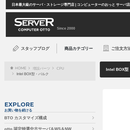
日本最大級のサーバ・ストレージ専門店 | コンピューターのおっと サーバ
Since 2000
スタッフブログ
商品カテゴリー
ご注文方
HOME
増設パーツ
CPU
Intel BOX型・バルク
EXPLORE
お買い物を続ける
BTO カスタマイズ構成
otto 認定特選中古サーバ＆WS＆NW