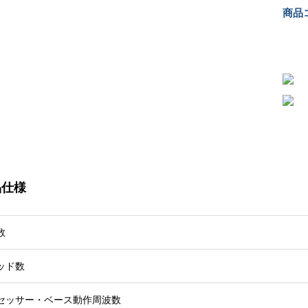
商品コ
品仕様
数
ッド数
セッサー・ベース動作周波数