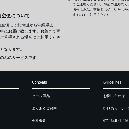
てご連絡ください。事前の連絡なく
場合は返品、交換をお受けいたしか
ますのでご注意ください
航空便について
航空便にて北海道から沖縄県ま
中にお届け致します。お急ぎで商
ご希望される場合にご利用くださ
となります。
のみのサービスです。
Contents
Guidelines
セール商品
お問い合わせ
よくあるご質問
掛け売り / リ
会社概要
特定商取引に関