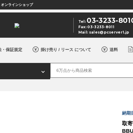
店 オンラインショップ
03-3233-801
Tel:
Fax: 03-3233-8011
Mail:
sales@pcserver1.jp
法・保証規定
掛け売り / リース について
送料
納期
取寄 
BB