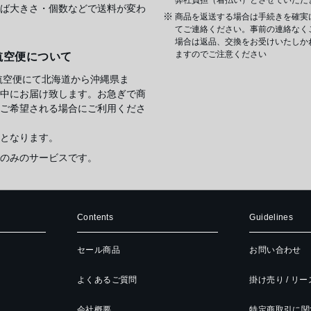
ば大きさ・個数などで送料が変わ
商品を返送する場合は手続きを確実
てご連絡ください。事前の連絡なく
場合は返品、交換をお受けいたしか
ますのでご注意ください
航空便について
航空便にて北海道から沖縄県ま
中にお届け致します。お急ぎで商
ご希望される場合にご利用くださ
となります。
のみのサービスです。
Contents
Guidelines
セール商品
お問い合わせ
よくあるご質問
掛け売り / リ
会社概要
特定商取引に関