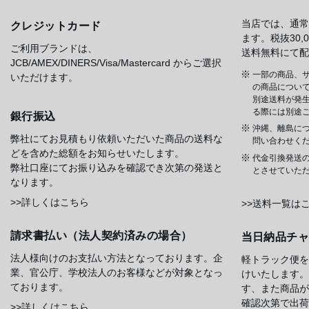
当店では、通常
クレジットカード
ます。税抜30
ご利用ブランドは、
送料無料にて配
JCB/AMEX/DINERS/Visa/Mastercard からご選択
一部の商品、サ
いただけます。
の商品について
別途送料が発
る際には別途
銀行振込
沖縄、離島に
弊社にてお見積もり依頼いただいた商品の送料な
問い合わせく
どを含めた総額をお知らせいたします。
代金引換発送
弊社口座にてお振り込みを確認でき次第の発送と
とさせていた
なります。
>>詳しくはこちら
>>送料一覧は
請求書払い（法人契約済みの場合）
当日納品チ
法人様向けのお支払い方法となっております。企
軽トラック便を
業、官公庁、学校法人のお客様などが対象となっ
けいたします。
ております。
す、また商品が
確認次第で出荷
>>詳しくはこちら