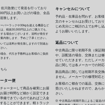
 佐川急便にて発送を行っており
キャンセルについて
,000円以上お買い上げの場合、全品
予約品・在庫品を問わず、お客様
送致します。
文のキャンセルはお受けしており
ーバーラックや30kgを超える機器など
じめ充分にご検討の上でお申し込
は、税抜30,000円以上のご購入でも、
ようお願いいたします。
生する場合がございます。送料が発生す
ご案内致します、予めご了承ください。
返品について
ついては送料が発生致しますので別途お
ださい。
中古商品に限り初期不良（保証期
の場合、代引き手数料はお客様のご負担
や、誤配送の場合、交換または修
だきます。
せていただきます。ただしメーカ
品に関しては各メーカーでの対応
こちら
新品商品に関しては初期不良交換
ません。メーカーでの修理対応と
ャーター便
お客様のご都合での返品、交換に
チャーターして商品を確実にお届
受けいたしかねますので、あらか
お届け時間など細かく設定できま
さい。
準備できているのであればご入金
中古商品の初期不良によるご返送の
することができます。軽トラック
弊社負担（着払い）とさせていただ