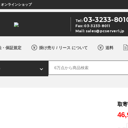
店 オンラインショップ
03-3233-801
Tel:
Fax: 03-3233-8011
Mail:
sales@pcserver1.jp
法・保証規定
掛け売り / リース について
送料
取寄
46