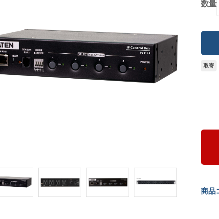
数量
取寄
商品コ