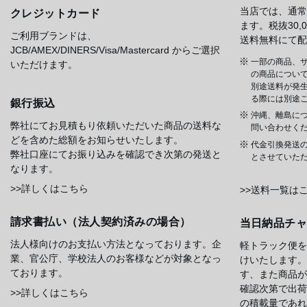
当店では、通常
クレジットカード
ます。税抜30
ご利用ブランドは、
送料無料にて配
JCB/AMEX/DINERS/Visa/Mastercard からご選択
一部の商品、サ
いただけます。
の商品について
別途送料が発
る際には別途
銀行振込
沖縄、離島に
弊社にてお見積もり依頼いただいた商品の送料な
問い合わせく
どを含めた総額をお知らせいたします。
代金引換発送
弊社口座にてお振り込みを確認でき次第の発送と
とさせていた
なります。
>>詳しくはこちら
>>送料一覧は
請求書払い（法人契約済みの場合）
当日納品チ
法人様向けのお支払い方法となっております。企
軽トラック便を
業、官公庁、学校法人のお客様などが対象となっ
けいたします。
ております。
す、また商品が
確認次第で出荷
>>詳しくはこちら
の積載量であれ