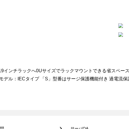
A 19インチラックへ0Uサイズでラックマウントできる省スペース
Bモデル：IECタイプ 「S」型番はサージ保護機能付き 過電流保
問
サーバQA