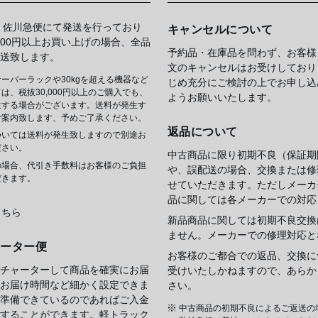
 佐川急便にて発送を行っており
キャンセルについて
,000円以上お買い上げの場合、全品
予約品・在庫品を問わず、お客様
送致します。
文のキャンセルはお受けしており
ーバーラックや30kgを超える機器など
じめ充分にご検討の上でお申し込
は、税抜30,000円以上のご購入でも、
ようお願いいたします。
生する場合がございます。送料が発生す
ご案内致します、予めご了承ください。
返品について
ついては送料が発生致しますので別途お
ださい。
中古商品に限り初期不良（保証期
の場合、代引き手数料はお客様のご負担
や、誤配送の場合、交換または修
だきます。
せていただきます。ただしメーカ
品に関しては各メーカーでの対応
こちら
新品商品に関しては初期不良交換
ません。メーカーでの修理対応と
ャーター便
お客様のご都合での返品、交換に
チャーターして商品を確実にお届
受けいたしかねますので、あらか
お届け時間など細かく設定できま
さい。
準備できているのであればご入金
中古商品の初期不良によるご返送の
することができます。軽トラック