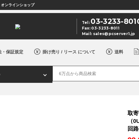
店 オンラインショップ
03-3233-801
Tel:
Fax: 03-3233-8011
Mail:
sales@pcserver1.jp
法・保証規定
掛け売り / リース について
送料
取寄
（0
回路