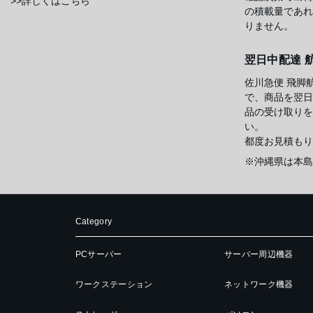
>>詳しくはこちら
の積載量であれ
りません。
翌日中配達 
佐川急便 飛脚
で、商品を翌日
品の受け取りを
い。
都度お見積もり
※沖縄県は本島
Category
PCサーバー
サーバー周辺機器
ワークステーション
ネットワーク機器