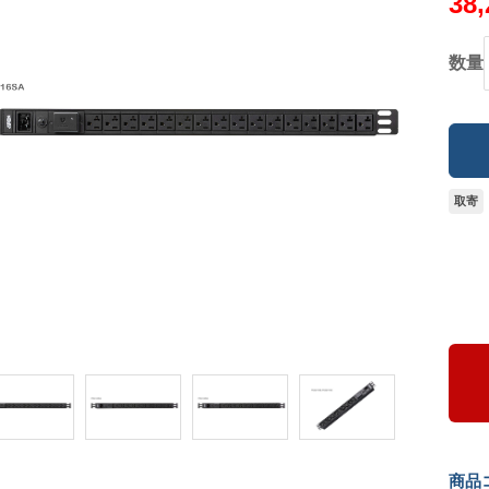
38
数量
取寄
商品コ