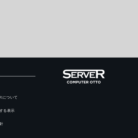
ースについて
する表示
針