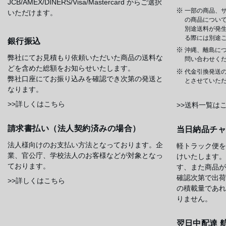
JCB/AMEX/DINERS/Visa/Mastercard からご選択
一部の商品、サ
いただけます。
の商品について
別途送料が発
る際には別途
銀行振込
沖縄、離島に
弊社にてお見積もり依頼いただいた商品の送料な
問い合わせく
どを含めた総額をお知らせいたします。
代金引換発送
弊社口座にてお振り込みを確認でき次第の発送と
とさせていた
なります。
>>詳しくはこちら
>>送料一覧は
請求書払い（法人契約済みの場合）
当日納品チ
法人様向けのお支払い方法となっております。企
軽トラック便を
業、官公庁、学校法人のお客様などが対象となっ
けいたします。
ております。
す、また商品が
確認次第で出荷
>>詳しくはこちら
の積載量であれ
りません。
翌日中配達 