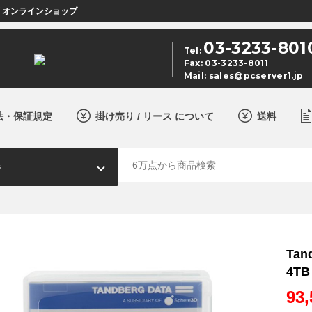
店 オンラインショップ
03-3233-801
Tel:
Fax: 03-3233-8011
Mail:
sales@pcserver1.jp
法・保証規定
掛け売り / リース について
送料
Tan
4TB
93