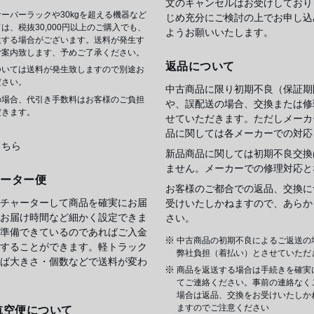
文のキャンセルはお受けしており
ーバーラックや30kgを超える機器など
じめ充分にご検討の上でお申し込
は、税抜30,000円以上のご購入でも、
ようお願いいたします。
生する場合がございます。送料が発生す
ご案内致します、予めご了承ください。
返品について
ついては送料が発生致しますので別途お
ださい。
中古商品に限り初期不良（保証期
の場合、代引き手数料はお客様のご負担
や、誤配送の場合、交換または修
だきます。
せていただきます。ただしメーカ
品に関しては各メーカーでの対応
こちら
新品商品に関しては初期不良交換
ません。メーカーでの修理対応と
ャーター便
お客様のご都合での返品、交換に
チャーターして商品を確実にお届
受けいたしかねますので、あらか
お届け時間など細かく設定できま
さい。
準備できているのであればご入金
中古商品の初期不良によるご返送の
することができます。軽トラック
弊社負担（着払い）とさせていただ
ば大きさ・個数などで送料が変わ
商品を返送する場合は手続きを確実
てご連絡ください。事前の連絡なく
場合は返品、交換をお受けいたしか
ますのでご注意ください
航空便について