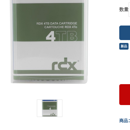
数量
新品
商品コ