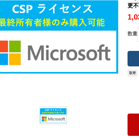
更不
1,
数量
取寄