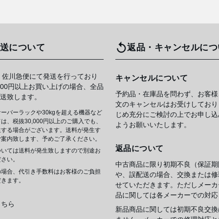
送について
返品・キャンセルにつ
 佐川急便にて発送を行っており
キャンセルについて
,000円以上お買い上げの場合、全品
予約品・在庫品を問わず、お客様
送致します。
文のキャンセルはお受けしており
ーバーラックや30kgを超える機器など
じめ充分にご検討の上でお申し込
は、税抜30,000円以上のご購入でも、
ようお願いいたします。
生する場合がございます。送料が発生す
ご案内致します、予めご了承ください。
返品について
ついては送料が発生致しますので別途お
ださい。
中古商品に限り初期不良（保証期
の場合、代引き手数料はお客様のご負担
や、誤配送の場合、交換または修
だきます。
せていただきます。ただしメーカ
品に関しては各メーカーでの対応
こちら
新品商品に関しては初期不良交換