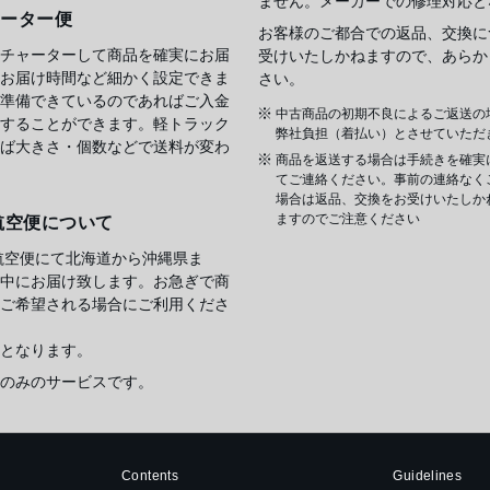
ません。メーカーでの修理対応と
ャーター便
お客様のご都合での返品、交換に
チャーターして商品を確実にお届
受けいたしかねますので、あらか
お届け時間など細かく設定できま
さい。
準備できているのであればご入金
中古商品の初期不良によるご返送の
することができます。軽トラック
弊社負担（着払い）とさせていただ
ば大きさ・個数などで送料が変わ
商品を返送する場合は手続きを確実
てご連絡ください。事前の連絡なく
場合は返品、交換をお受けいたしか
ますのでご注意ください
航空便について
航空便にて北海道から沖縄県ま
中にお届け致します。お急ぎで商
ご希望される場合にご利用くださ
となります。
のみのサービスです。
Contents
Guidelines