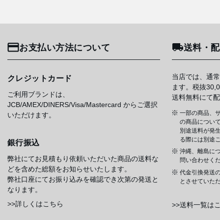
お支払い方法について
送料・配
当店では、通常
クレジットカード
ます。税抜30
ご利用ブランドは、
送料無料にて配
JCB/AMEX/DINERS/Visa/Mastercard からご選択
一部の商品、サ
いただけます。
の商品について
別途送料が発
る際には別途
銀行振込
沖縄、離島に
弊社にてお見積もり依頼いただいた商品の送料な
問い合わせく
どを含めた総額をお知らせいたします。
代金引換発送
弊社口座にてお振り込みを確認でき次第の発送と
とさせていた
なります。
>>詳しくはこちら
>>送料一覧は