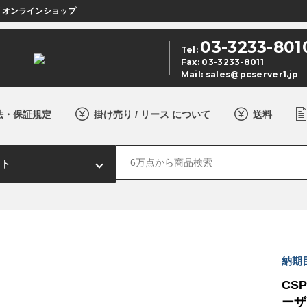
店 オンラインショップ
03-3233-801
Tel:
Fax: 03-3233-8011
Mail:
sales@pcserver1.jp
法・保証規定
掛け売り / リース について
送料
納期
CSP
ーザ