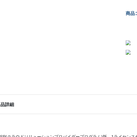
商品コ
商品詳細
SP(クラウドソリューションプロバイダープログラム)版。1ライセン