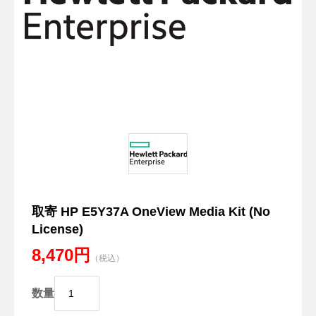
取寄 HP E5Y37A OneView Media Kit (No
License)
8,470円
（税込）
数量