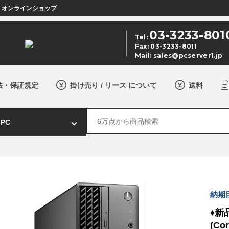
店 オンラインショップ
03-3233-801
Tel:
Fax: 03-3233-8011
Mail:
sales@pcserver1.jp
法・保証規定
掛け売り / リース について
送料
納期
♦新品
(Co