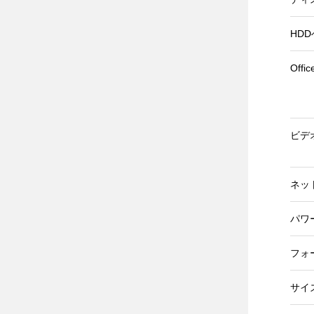
HD
Offi
ビデ
ネッ
パワ
フォ
サイズ(