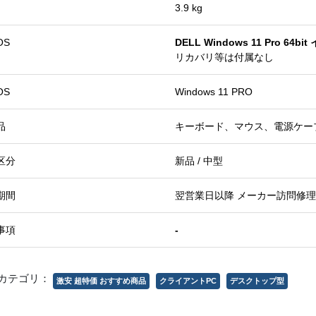
3.9 kg
OS
DELL Windows 11 Pro 64
リカバリ等は付属なし
OS
Windows 11 PRO
品
キーボード、マウス、電源ケー
区分
新品 / 中型
期間
翌営業日以降 メーカー訪問修理
事項
-
カテゴリ：
激安 超特価 おすすめ商品
クライアントPC
デスクトップ型