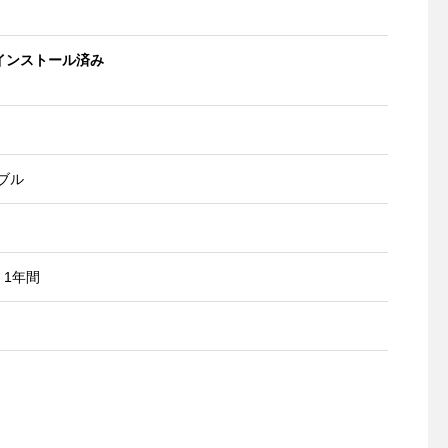
bit インストール済み
ブル
 1年間