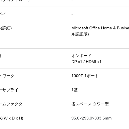
Dベイ
-
ce(詳細)
Microsoft Office Home & B
ル認証版)
オ
オンボード
DP x1 / HDMI x1
トワーク
1000T 1ポート
ーサプライ
1基
ームファクタ
省スペース タワー型
W x D x H)
95.0×293.0×303.5mm