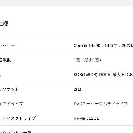
仕様
セッサー
Core i5 14500：14コア：20
U搭載数
1基（最大1基）
リ
8GB(1x8GB) DDR5 最大 64GB
リソケット
2(1)
ィアドライブ
DVDスーパーマルチドライブ
ドディスクドライブ
NVMe 512GB
スクコントローラ
-