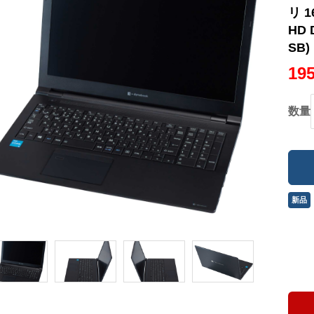
リ 1
HD
SB)
19
数量
新品