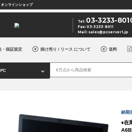
店 オンラインショップ
03-3233-801
Tel:
Fax: 03-3233-8011
Mail:
sales@pcserver1.jp
法・保証規定
掛け売り / リース について
送料
納期
♦在
A6B