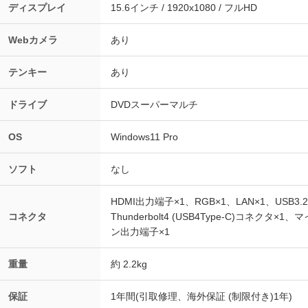
ディスプレイ
15.6インチ / 1920x1080 / フルHD
Webカメラ
あり
テンキー
あり
ドライブ
DVDスーパーマルチ
OS
Windows11 Pro
ソフト
なし
HDMI出力端子×1、RGB×1、LAN×1、USB3.
コネクタ
Thunderbolt4 (USB4Type‐C)コネクタ×
ン出力端子×1
重量
約 2.2kg
保証
1年間(引取修理、海外保証 (制限付き)1年)