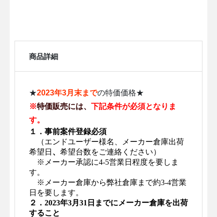
商品詳細
★
2023年3月末まで
の特価価格★
※
特価販売には、
下記条件が必須となりま
す。
１．事前案件登録必須
（エンドユーザー様名、
メーカー倉庫出荷
希望日
、
希望台数をご連絡ください）
※メーカー
承認
に4
-5
営業日程度を要しま
す。
※メーカー倉庫から弊社倉庫まで約3-4営業
日を要します。
２．
2023
年
3
月
31
日までにメーカー倉庫
を出荷
すること