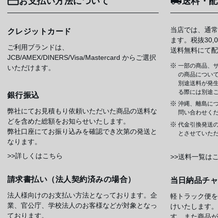
お支払い方法について
送料・配
当店では、通常
クレジットカード
ます。税抜30
ご利用ブランドは、
送料無料にて配
JCB/AMEX/DINERS/Visa/Mastercard からご選択
一部の商品、サ
いただけます。
の商品について
別途送料が発
る際には別途
銀行振込
沖縄、離島に
弊社にてお見積もり依頼いただいた商品の送料な
問い合わせく
どを含めた総額をお知らせいたします。
代金引換発送
弊社口座にてお振り込みを確認でき次第の発送と
とさせていた
なります。
>>詳しくはこちら
>>送料一覧は
請求書払い（法人契約済みの場合）
当日納品チ
法人様向けのお支払い方法となっております。企
軽トラック便を
業、官公庁、学校法人のお客様などが対象となっ
けいたします。
ております。
す、また商品が