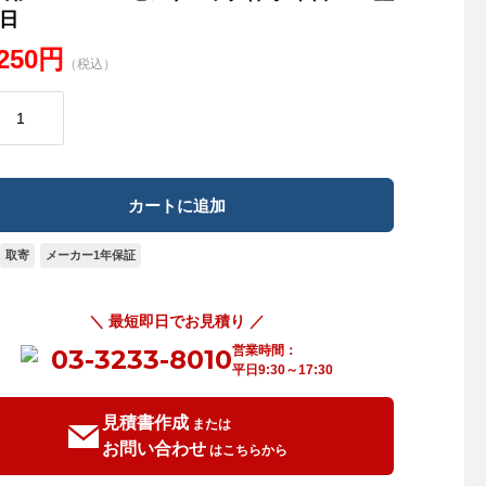
日
,250円
（税込）
取寄
メーカー1年保証
＼ 最短即日でお見積り ／
営業時間：
03-3233-8010
平日9:30～17:30
見積書作成
または
お問い合わせ
はこちらから