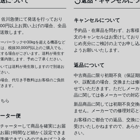
送について
返品・キャンセルにつ
 佐川急便にて発送を行っており
キャンセルについて
,000円以上お買い上げの場合、全品
予約品・在庫品を問わず、お客様
送致します。
文のキャンセルはお受けしており
ーバーラックや30kgを超える機器など
じめ充分にご検討の上でお申し込
は、税抜30,000円以上のご購入でも、
ようお願いいたします。
生する場合がございます。送料が発生す
ご案内致します、予めご了承ください。
返品について
ついては送料が発生致しますので別途お
ださい。
中古商品に限り初期不良（保証期
の場合、代引き手数料はお客様のご負担
や、誤配送の場合、交換または修
だきます。
せていただきます。ただしメーカ
品に関しては各メーカーでの対応
こちら
新品商品に関しては初期不良交換
ません。メーカーでの修理対応と
ャーター便
お客様のご都合での返品、交換に
チャーターして商品を確実にお届
受けいたしかねますので、あらか
お届け時間など細かく設定できま
さい。
準備できているのであればご入金