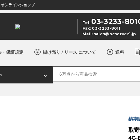
店 オンラインショップ
03-3233-801
Tel:
Fax: 03-3233-8011
Mail:
sales@pcserver1.jp
法・保証規定
掛け売り / リース について
送料
納期目
取寄 
4G