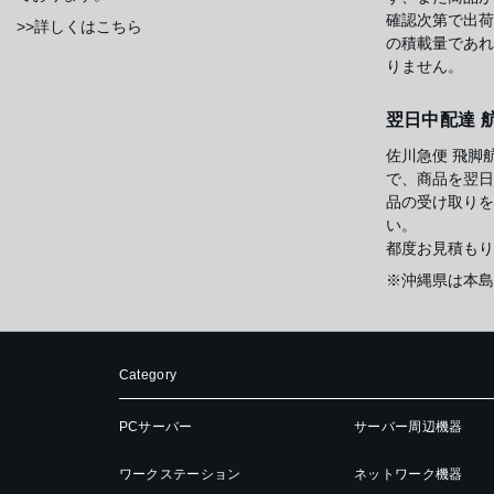
確認次第で出荷
>>詳しくはこちら
の積載量であれ
りません。
翌日中配達 
佐川急便 飛脚
で、商品を翌日
品の受け取りを
い。
都度お見積もり
※沖縄県は本島
Category
PCサーバー
サーバー周辺機器
ワークステーション
ネットワーク機器