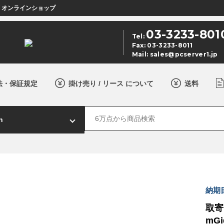
店 オンラインショップ
03-3233-801
Tel:
Fax: 03-3233-8011
Mail:
sales@pcserver1.jp
法・保証規定
掛け売り / リース について
送料
納期
取寄 
mGi