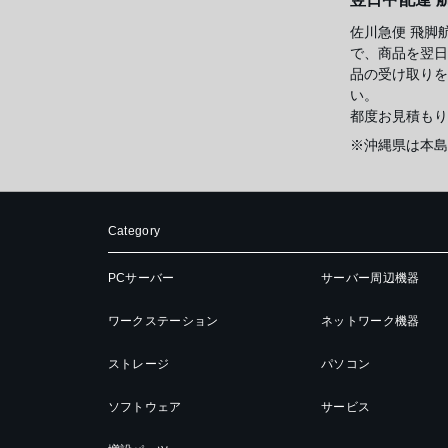
佐川急便 飛脚
で、商品を翌日
品の受け取りを
い。
都度お見積もり
※沖縄県は本島
Category
PCサーバー
サーバー周辺機器
ワークステーション
ネットワーク機器
ストレージ
パソコン
ソフトウェア
サービス