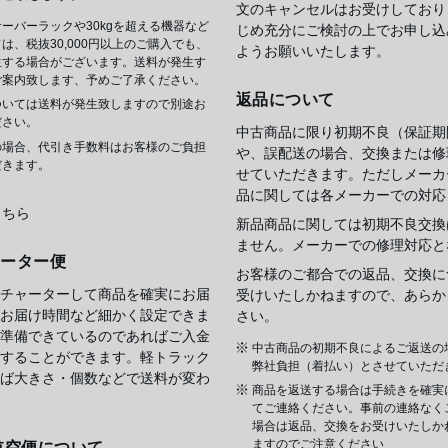
文のキャンセルはお受けしており
ーバーラックや30kgを超える機器など
じめ充分にご検討の上でお申し込
は、税抜30,000円以上のご購入でも、
ようお願いいたします。
生する場合がございます。送料が発生す
ご案内致します、予めご了承ください。
返品について
ついては送料が発生致しますので別途お
ださい。
中古商品に限り初期不良（保証期
の場合、代引き手数料はお客様のご負担
や、誤配送の場合、交換または修
だきます。
せていただきます。ただしメーカ
品に関しては各メーカーでの対応
こちら
新品商品に関しては初期不良交換
ません。メーカーでの修理対応と
ャーター便
お客様のご都合での返品、交換に
チャーターして商品を確実にお届
受けいたしかねますので、あらか
お届け時間など細かく設定できま
さい。
準備できているのであればご入金
中古商品の初期不良によるご返送の
することができます。軽トラック
弊社負担（着払い）とさせていただ
ば大きさ・個数などで送料が変わ
商品を返送する場合は手続きを確実
てご連絡ください。事前の連絡なく
場合は返品、交換をお受けいたしか
ますのでご注意ください
航空便について