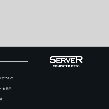
ースについて
する表示
針