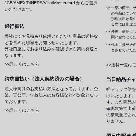
JCB/AMEX/DINERS/Visa/Mastercard からご選択
一部の商品、サ
いただけます。
の商品について
別途送料が発
る際には別途
銀行振込
沖縄、離島に
弊社にてお見積もり依頼いただいた商品の送料な
問い合わせく
どを含めた総額をお知らせいたします。
代金引換発送
弊社口座にてお振り込みを確認でき次第の発送と
とさせていた
なります。
>>詳しくはこちら
>>送料一覧は
請求書払い（法人契約済みの場合）
当日納品チ
法人様向けのお支払い方法となっております。企
軽トラック便を
業、官公庁、学校法人のお客様などが対象となっ
けいたします。
ております。
す、また商品が
確認次第で出荷
>>詳しくはこちら
の積載量であれ
りません。
翌日中配達 