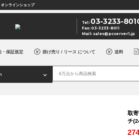
店 オンラインショップ
03-3233-801
Tel:
Fax: 03-3233-8011
Mail:
sales@pcserver1.jp
法・保証規定
掛け売り / リース について
送料
取寄 
チ(2
27