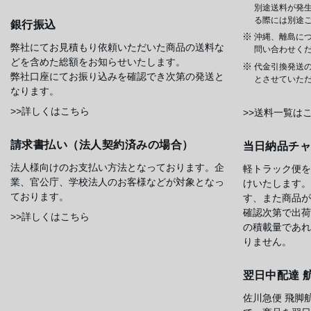
別途送料が発
る際には別途
銀行振込
沖縄、離島に
弊社にてお見積もり依頼いただいた商品の送料な
問い合わせく
どを含めた総額をお知らせいたします。
代金引換発送
弊社口座にてお振り込みを確認でき次第の発送と
とさせていた
なります。
>>詳しくはこちら
>>送料一覧は
請求書払い（法人契約済みの場合）
当日納品チ
法人様向けのお支払い方法となっております。企
軽トラック便を
業、官公庁、学校法人のお客様などが対象となっ
けいたします。
ております。
す、また商品が
確認次第で出荷
>>詳しくはこちら
の積載量であれ
りません。
翌日中配達 
佐川急便 飛脚