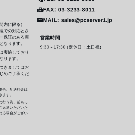
FAX: 03-3233-8011
MAIL:
sales@pcserver1.jp
間内に限る）
理での対応とさ
ー保証のある商
営業時間
となります。
9:30～17:30 (定休日：土日祝)
は実施しており
なります。
つきましてはお
じめご了承くだ
場合、配送料金は
きます。
に行う為、前もっ
ご返送いただいた
ねる場合がござい