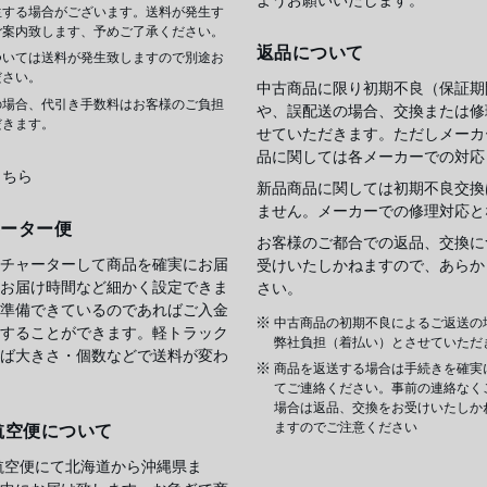
生する場合がございます。送料が発生す
ご案内致します、予めご了承ください。
返品について
ついては送料が発生致しますので別途お
ださい。
中古商品に限り初期不良（保証期
の場合、代引き手数料はお客様のご負担
や、誤配送の場合、交換または修
だきます。
せていただきます。ただしメーカ
品に関しては各メーカーでの対応
こちら
新品商品に関しては初期不良交換
ません。メーカーでの修理対応と
ャーター便
お客様のご都合での返品、交換に
チャーターして商品を確実にお届
受けいたしかねますので、あらか
お届け時間など細かく設定できま
さい。
準備できているのであればご入金
中古商品の初期不良によるご返送の
することができます。軽トラック
弊社負担（着払い）とさせていただ
ば大きさ・個数などで送料が変わ
商品を返送する場合は手続きを確実
てご連絡ください。事前の連絡なく
場合は返品、交換をお受けいたしか
ますのでご注意ください
航空便について
航空便にて北海道から沖縄県ま