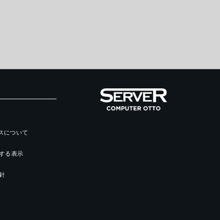
ースについて
する表示
針