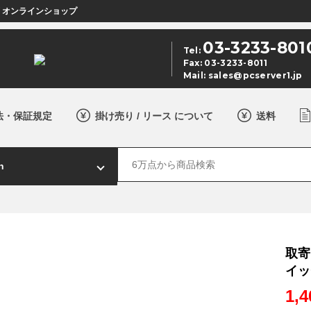
店 オンラインショップ
03-3233-801
Tel:
Fax: 03-3233-8011
Mail:
sales@pcserver1.jp
法・保証規定
掛け売り / リース について
送料
取寄 
イッチ
1,