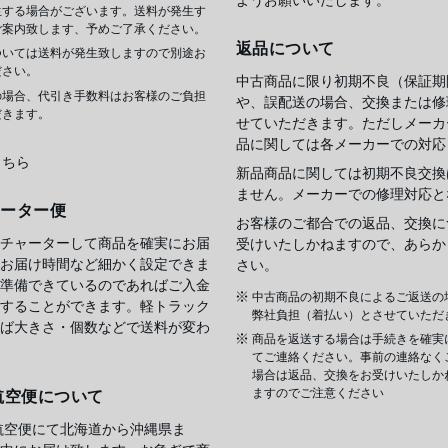
生する場合がございます。送料が発生す
ご案内致します、予めご了承ください。
返品について
ついては送料が発生致しますので別途お
ださい。
中古商品に限り初期不良（保証期
の場合、代引き手数料はお客様のご負担
や、誤配送の場合、交換または修
だきます。
せていただきます。ただしメーカ
品に関しては各メーカーでの対応
こちら
新品商品に関しては初期不良交換
ません。メーカーでの修理対応と
ャーター便
お客様のご都合での返品、交換に
チャーターして商品を確実にお届
受けいたしかねますので、あらか
お届け時間など細かく設定できま
さい。
準備できているのであればご入金
中古商品の初期不良によるご返送の
することができます。軽トラック
弊社負担（着払い）とさせていただ
ば大きさ・個数などで送料が変わ
商品を返送する場合は手続きを確実
てご連絡ください。事前の連絡なく
場合は返品、交換をお受けいたしか
ますのでご注意ください
航空便について
航空便にて北海道から沖縄県ま