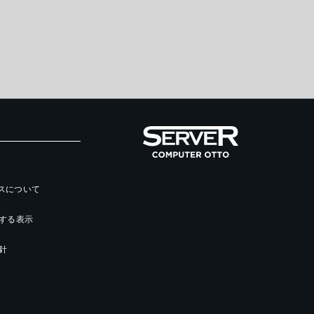
ースについて
する表示
針