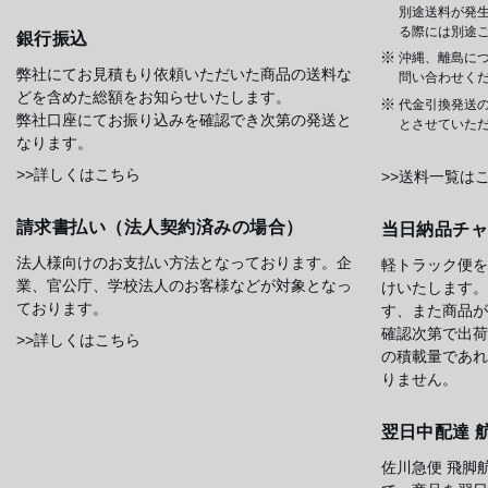
別途送料が発
る際には別途
銀行振込
沖縄、離島に
弊社にてお見積もり依頼いただいた商品の送料な
問い合わせく
どを含めた総額をお知らせいたします。
代金引換発送
弊社口座にてお振り込みを確認でき次第の発送と
とさせていた
なります。
>>詳しくはこちら
>>送料一覧は
請求書払い（法人契約済みの場合）
当日納品チ
法人様向けのお支払い方法となっております。企
軽トラック便を
業、官公庁、学校法人のお客様などが対象となっ
けいたします。
ております。
す、また商品が
確認次第で出荷
>>詳しくはこちら
の積載量であれ
りません。
翌日中配達 
佐川急便 飛脚