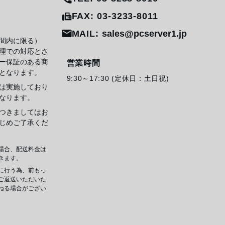
FAX: 03-3233-8011
MAIL:
sales@pcserver1.jp
間内に限る）
理での対応とさ
ー保証のある商
営業時間
となります。
9:30～17:30 (定休日：土日祝)
は実施しており
なります。
つきましてはお
じめご了承くだ
場合、配送料金は
きます。
に行う為、前もっ
ご返送いただいた
ねる場合がござい