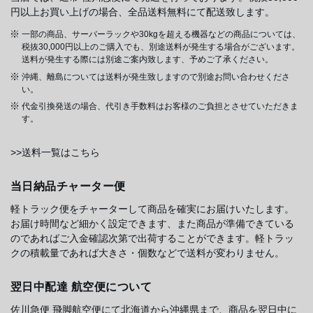
円以上お買い上げの場合、全品送料無料にて配送致します。
一部の商品、サーバーラックや30kgを超える機器などの商品については、
税抜30,000円以上のご購入でも、別途送料が発生する場合がございます。
送料が発生する際には別途ご案内致します、予めご了承ください。
沖縄、離島については送料が発生致しますので別途お問い合わせくださ
い。
代金引換発送の場合、代引き手数料はお客様のご負担とさせていただきま
す。
>>送料一覧はこちら
当日納品チャーター便
軽トラック便をチャーターして商品を確実にお届けいたします。
お届け時間など細かく設定できます、また商品が準備できている
のであればご入金確認次第で出荷することができます。軽トラッ
クの積載量であれば大きさ・個数などで送料が変わりません。
翌日中配達 航空便について
佐川急便 飛脚航空便にて北海道から沖縄県まで、商品を翌日中に