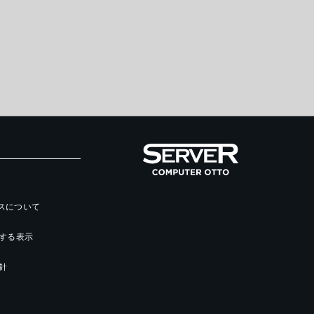
ースについて
する表示
針