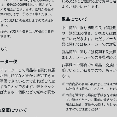
じめ充分にご検討の上でお申し込
は、税抜30,000円以上のご購入でも、
ようお願いいたします。
生する場合がございます。送料が発生す
ご案内致します、予めご了承ください。
返品について
ついては送料が発生致しますので別途お
ださい。
中古商品に限り初期不良（保証期
の場合、代引き手数料はお客様のご負担
や、誤配送の場合、交換または修
だきます。
せていただきます。ただしメーカ
品に関しては各メーカーでの対応
こちら
新品商品に関しては初期不良交換
ません。メーカーでの修理対応と
ャーター便
お客様のご都合での返品、交換に
チャーターして商品を確実にお届
受けいたしかねますので、あらか
お届け時間など細かく設定できま
さい。
準備できているのであればご入金
中古商品の初期不良によるご返送の
することができます。軽トラック
弊社負担（着払い）とさせていただ
ば大きさ・個数などで送料が変わ
商品を返送する場合は手続きを確実
てご連絡ください。事前の連絡なく
場合は返品、交換をお受けいたしか
ますのでご注意ください
航空便について