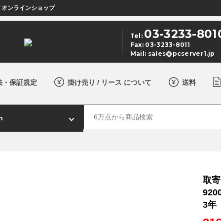
店 オンラインショップ
03-3233-801
Tel:
Fax: 03-3233-8011
Mail:
sales@pcserver1.jp
法・保証規定
掛け売り / リース について
送料
取寄 
920
3年