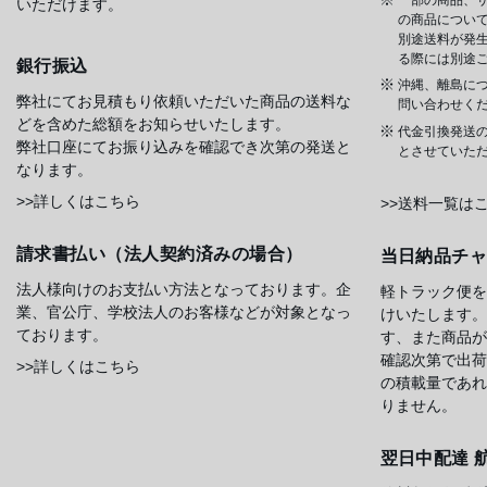
いただけます。
の商品について
別途送料が発
る際には別途
銀行振込
沖縄、離島に
弊社にてお見積もり依頼いただいた商品の送料な
問い合わせく
どを含めた総額をお知らせいたします。
代金引換発送
弊社口座にてお振り込みを確認でき次第の発送と
とさせていた
なります。
>>詳しくはこちら
>>送料一覧は
請求書払い（法人契約済みの場合）
当日納品チ
法人様向けのお支払い方法となっております。企
軽トラック便を
業、官公庁、学校法人のお客様などが対象となっ
けいたします。
ております。
す、また商品が
確認次第で出荷
>>詳しくはこちら
の積載量であれ
りません。
翌日中配達 