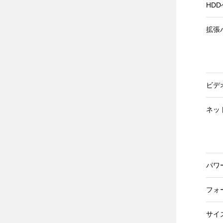
HD
拡張
ビデ
ネッ
パワ
フォ
サイズ(