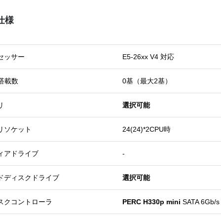
仕様
セッサー
E5-26xx V4 対応
U搭載数
0基（最大2基）
リ
選択可能
リソケット
24(24)*2CPU時
ィアドライブ
-
ドディスクドライブ
選択可能
スクコントローラ
PERC H330p mini
SATA 6Gb/