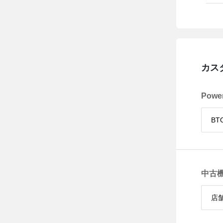
カス
Powe
中古機