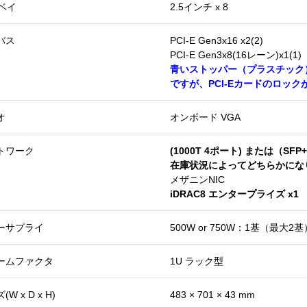
Dベイ
2.5インチ x 8
バス
PCI-E Gen3x16 x2(2)
PCI-E Gen3x8(16レーン)x1(1)
青いストッパー（プラスチック
ですが、PCI-Eカードのロッ
オ
オンボード VGA
トワーク
(1000T 4ポート) または（SFP+ 
在庫状況によってどちらかにな
メザニンNIC
iDRAC8 エンタープライズ x1
ーサプライ
500W or 750W：1基（最大2基
ームファクタ
1U ラック型
W x D x H)
483 × 701 × 43 mm