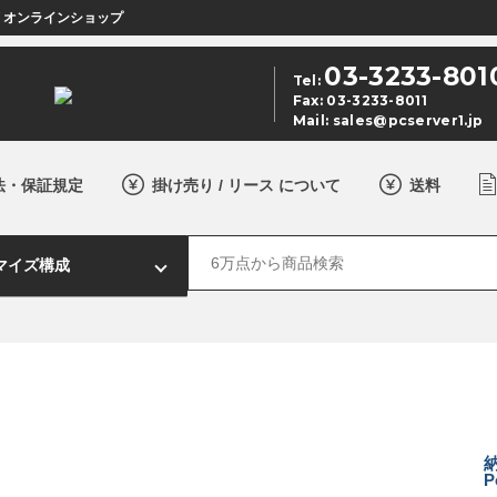
店 オンラインショップ
03-3233-801
Tel:
Fax: 03-3233-8011
Mail:
sales@pcserver1.jp
法・保証規定
掛け売り / リース について
送料
P