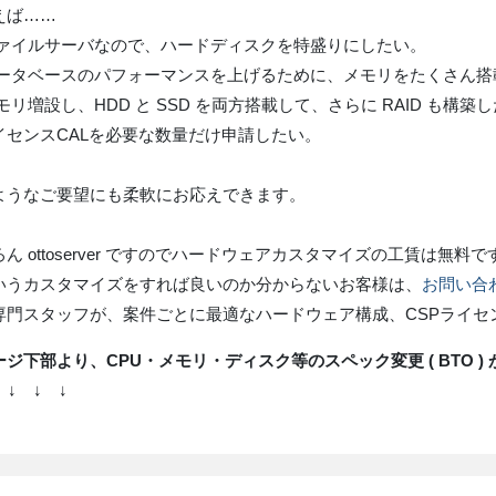
えば……
ファイルサーバなので、ハードディスクを特盛りにしたい。
データベースのパフォーマンスを上げるために、メモリをたくさん搭
モリ増設し、HDD と SSD を両方搭載して、さらに RAID も構築
イセンスCALを必要な数量だけ申請したい。
ようなご要望にも柔軟にお応えできます。
ん ottoserver ですのでハードウェアカスタマイズの工賃は無料で
いうカスタマイズをすれば良いのか分からないお客様は、
お問い合
専門スタッフが、案件ごとに最適なハードウェア構成、CSPライセ
ジ下部より、CPU・メモリ・ディスク等のスペック変更 ( BTO )
 ↓ ↓ ↓