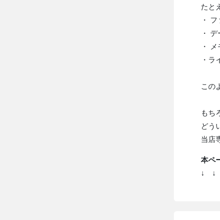
たと
・ 
・ 
・ メ
・ラ
この
もちろ
どう
当店
本ペー
↓ ↓