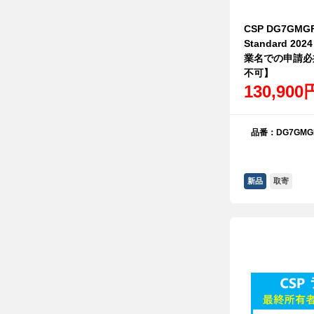
CSP DG7GMGF0
Standard 
業名での申請必
不可】
130,900
品番：DG7GMGF
新品
取寄