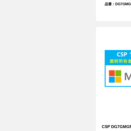
品番：DG7GMGF
CSP DG7GMGF