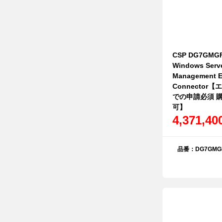
CSP DG7GMGF
Windows Serve
Management E
Connecto
での申請必須 
可】
4,371,4
品番：DG7GMGF