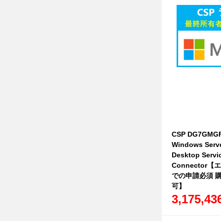
CSP DG7GMGF
Windows Serv
Desktop Servic
Connecto
での申請必須 
可】
3,175,4