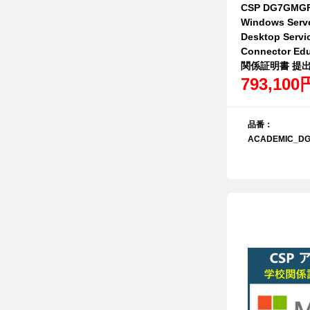
CSP DG7GMGF
Windows Serv
Desktop Servic
Connector
関係証明書 提
793,100
品番：
ACADEMIC_DG