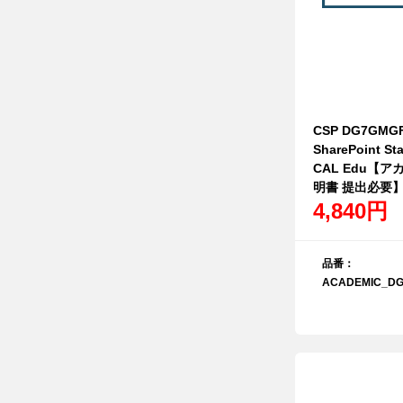
CSP DG7GMGF
SharePoint St
CAL Edu【
明書 提出必要
4,840円
品番：
ACADEMIC_DG