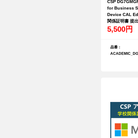
CSP DG7GMGF
for Business S
Device CAL
関係証明書 提
5,500円
品番：
ACADEMIC_DG