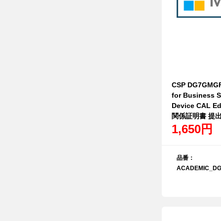
CSP DG7GMGF
for Business S
Device CAL
関係証明書 提
1,650円
品番：
ACADEMIC_DG