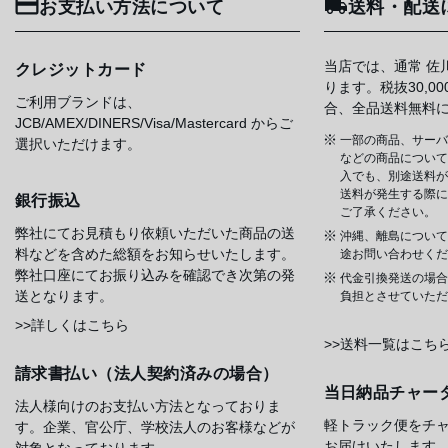
お支払い方法について
送料・配送
当店では、通常 佐
クレジットカード
ります。税抜30,0
ご利用ブランドは、
合、全品送料無料
JCB/AMEX/DINERS/Visa/Mastercard からご
一部の商品、サーバ
選択いただけます。
などの商品については
入でも、別途送料が
送料が発生する際に
銀行振込
ご了承ください。
弊社にてお見積もり依頼いただいた商品の送
沖縄、離島について
料などを含めた総額をお知らせいたします。
途お問い合わせくだ
弊社口座にてお振り込みを確認でき次第の発
代金引換発送の場合
送となります。
負担とさせていただ
>>詳しくはこちら
>>送料一覧はこち
請求書払い（法人契約済みの場合）
当日納品チャー
法人様向けのお支払い方法となっておりま
軽トラック便をチ
す。企業、官公庁、学校法人のお客様などが
お届けいたします
対象となっております。