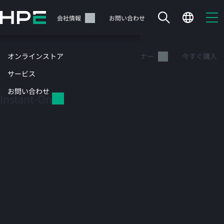
メ
イ
サポート
会社情報
お問い合わせ
ン
の
Instan
コ
ューション
オンラインストア
関連情報
パートナー
今すぐ購入
t-On
ン
テ
サービス
ン
お問い合わせ
ツ
Instant-On
に
ス
キ
ッ
カートは空です
プ
す
HPEストアで商品を検索、構成、注文できます。
る
今すぐ購入