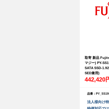
取寄 新品 Fujit
マジー) PY-SS
SATA SSD-1.9
SED兼用)
442,420
品番：PY_SS19
法人様向け特
特価対応では