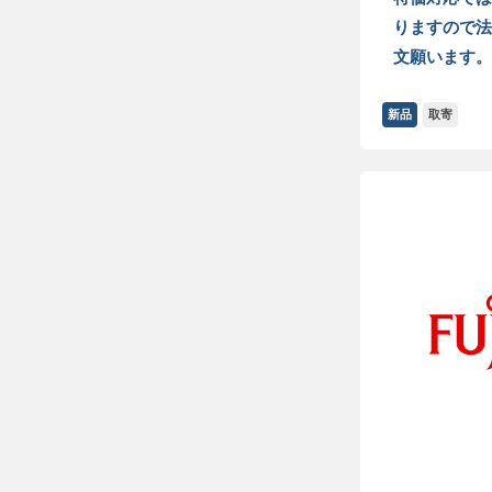
りますので法
文願います。
新品
取寄