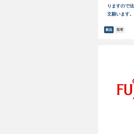
りますので法
文願います。
新品
取寄