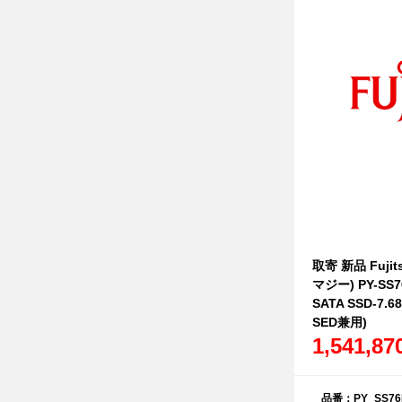
取寄 新品 Fujit
マジー) PY-SS
SATA SSD-7.6
SED兼用)
1,541,8
品番：PY_SS76