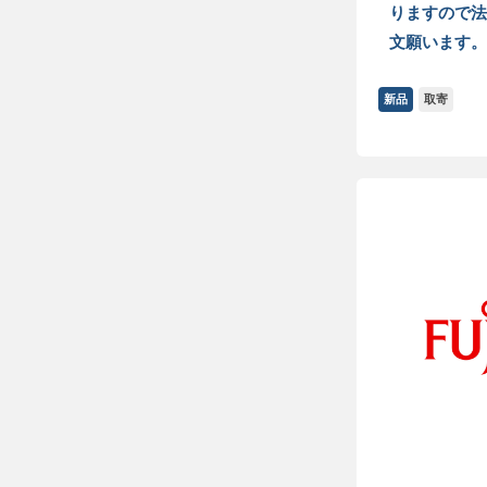
りますので法
文願います。
新品
取寄