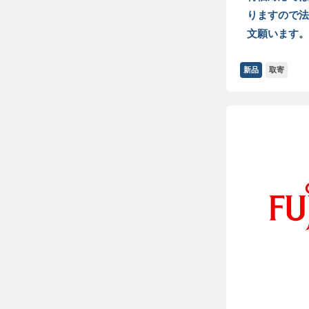
りますので法
文願います。
新品
取寄