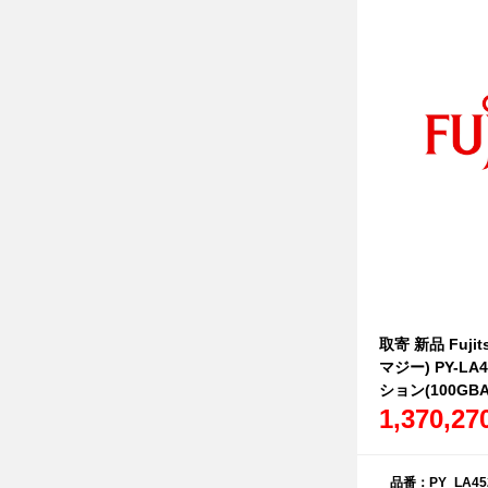
取寄 新品 Fujit
マジー) PY-L
ション(100GBA
1,370,2
品番：PY_LA45