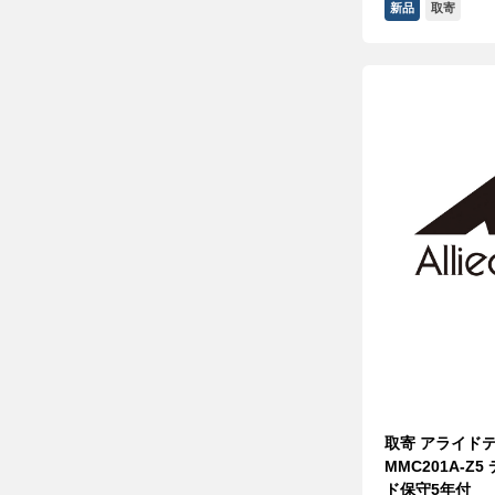
新品
取寄
取寄 アライドテレ
MMC201A-Z
ド保守5年付