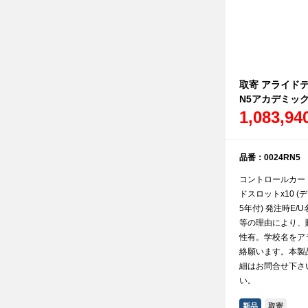
取寄 アライドテレ
N5アカデミッ
1,083,9
品番：0024RN5
コントロールカー
ドスロットx10 
5年付) 発注時E
等の理由により、
性有。学校名をア
絡願います。本製
細はお問合せ下さ
い。
新品
取寄