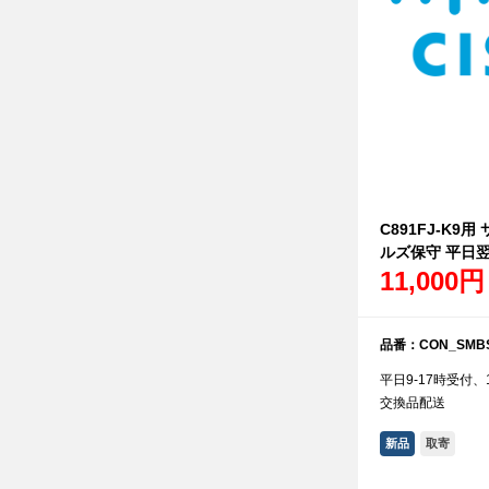
C891FJ-K9
ルズ保守 平日
11,000円
品番：CON_SMBS
平日9-17時受付
交換品配送
新品
取寄