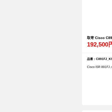
取寄 Cisco C89
192,500
品番：C891FJ_K
Cisco ISR 891