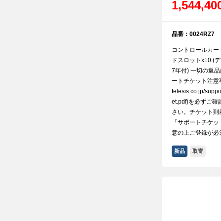
1,544,4
品番：0024RZ7
コントロールカー
ドスロットx10 
7年付) 一切の返
ートチケット注意事項(ht
telesis.co.jp/supp
et.pdf)を必ず
さい。チケット到
「サポートチケッ
意の上ご登録が必
新品
取寄