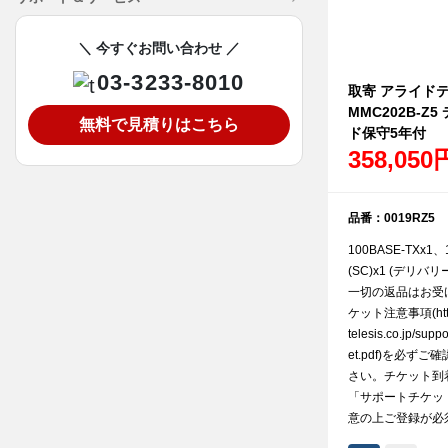
＼ 今すぐお問い合わせ ／
03-3233-8010
取寄 アライドテレ
MMC202B-Z
無料で見積りはこちら
ド保守5年付
358,050
品番：0019RZ5
100BASE-TXx1、
(SC)x1 (デリ
一切の返品はお受
ケット注意事項(http:/
telesis.co.jp/supp
et.pdf)を必ず
さい。チケット到
「サポートチケッ
意の上ご登録が必