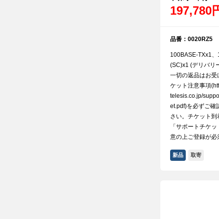
197,780
品番：0020RZ5
100BASE-TXx1、
(SC)x1 (デリ
一切の返品はお受
ケット注意事項(http:/
telesis.co.jp/supp
et.pdf)を必ず
さい。チケット到
「サポートチケッ
意の上ご登録が必
新品
取寄