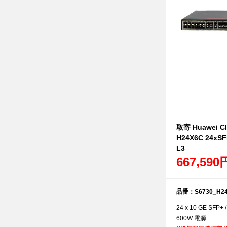
取寄 Huawei Cl
H24X6C 24xSFP
L3
667,590
品番：S6730_H2
24 x 10 GE SFP+ /
600W 電源